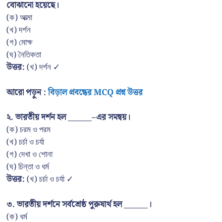
বোঝানো হয়েছে।
(ক) আত্মা
(খ) দর্শন
(গ) মোক্ষ
(ঘ) নৈতিকতা
উত্তর:
(খ) দর্শন ✓
আরো পড়ুন :
বিড়াল প্রবন্ধের MCQ প্রশ্ন উত্তর
২. ভারতীয় দর্শন হল ______–এর সমন্বয়।
(ক) চরম ও পরম
(খ) চর্চা ও চর্যা
(গ) দেখা ও শোনা
(ঘ) চিন্তা ও ধর্ম
উত্তর:
(খ) চর্চা ও চর্যা ✓
৩. ভারতীয় দর্শনে সর্বশ্রেষ্ঠ পুরুষার্থ হল ______।
(ক) ধর্ম