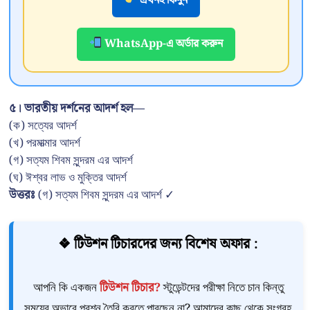
এখনই কিনুন
WhatsApp-এ অর্ডার করুন
৫। ভারতীয় দর্শনের আদর্শ হল—
(ক) সত্যের আদর্শ
(খ) পরমাত্মার আদর্শ
(গ) সত্যম শিবম সুন্দরম এর আদর্শ
(ঘ) ঈশ্বর লাভ ও মুক্তির আদর্শ
উত্তরঃ
(গ) সত্যম শিবম সুন্দরম এর আদর্শ ✓
❖ টিউশন টিচারদের জন্য বিশেষ অফার :
আপনি কি একজন
টিউশন টিচার?
স্টুডেন্টদের পরীক্ষা নিতে চান কিন্তু
সময়ের অভাবে প্রশ্ন তৈরি করতে পারছেন না? আমাদের কাছ থেকে সংগ্রহ