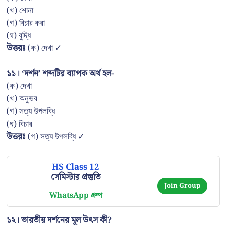
(খ) শোনা
(গ) বিচার করা
(ঘ) বুদ্ধি
উত্তরঃ
(ক) দেখা ✓
১১। ‘দর্শন’ শব্দটির ব্যাপক অর্থ হল-
(ক) দেখা
(খ) অনুভব
(গ) সত্য উপলব্ধি
(ঘ) বিচার
উত্তরঃ
(গ) সত্য উপলব্ধি ✓
HS Class 12
সেমিস্টার প্রস্তুতি
Join Group
WhatsApp গ্রুপ
১২। ভারতীয় দর্শনের মূল উৎস কী?