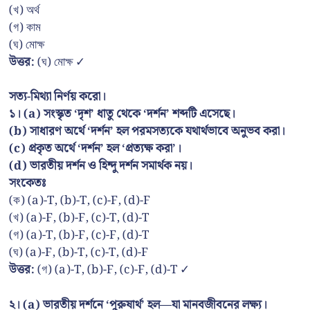
(খ) অর্থ
(গ) কাম
(ঘ) মোক্ষ
উত্তর:
(ঘ) মোক্ষ ✓
সত্য-মিথ্যা নির্ণয় করো।
১। (a) সংস্কৃত ‘দৃশ’ ধাতু থেকে ‘দর্শন’ শব্দটি এসেছে।
(b) সাধারণ অর্থে ‘দর্শন’ হল পরমসত্যকে যথার্থভাবে অনুভব করা।
(c) প্রকৃত অর্থে ‘দর্শন’ হল ‘প্রত্যক্ষ করা’।
(d) ভারতীয় দর্শন ও হিন্দু দর্শন সমার্থক নয়।
সংকেতঃ
(ক) (a)-T, (b)-T, (c)-F, (d)-F
(খ) (a)-F, (b)-F, (c)-T, (d)-T
(গ) (a)-T, (b)-F, (c)-F, (d)-T
(ঘ) (a)-F, (b)-T, (c)-T, (d)-F
উত্তর:
(গ) (a)-T, (b)-F, (c)-F, (d)-T ✓
২। (a) ভারতীয় দর্শনে ‘পুরুষার্থ’ হল—যা মানবজীবনের লক্ষ্য।