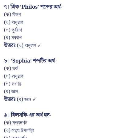
৭। গ্রিক ‘Philos’ শব্দের অর্থ-
(ক) বিরূপ
(খ) অনুরাগ
(গ) পূর্বরাগ
(ঘ) নবরাগ
উত্তরঃ
(খ) অনুরাগ ✓
৮। ‘Sophia’ শব্দটির অর্থ-
(ক) তর্ক
(খ) অনুরাগ
(গ) সংশয়
(ঘ) জ্ঞান
উত্তরঃ
(ঘ) জ্ঞান ✓
৯। ফিলসফি-এর অর্থ হল-
(ক) সত্যদর্শন
(খ) সত্য উপলব্ধি