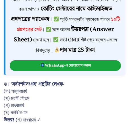
কোচিং সেন্টারের নামে কাস্টমাইজড
করুন আপনার
প্রশ্নপত্রের প্যাকেজ
।
প্রতি সাবজেক্টের প্যাকেজে থাকবে
১০টি
উত্তরপত্র (Answer
প্রশ্নপত্রের সেট
।
সঙ্গে আলাদা
Sheet)
দেওয়া হবে।
সাথে OMR শীট পেয়ে যাচ্ছেন একদম
দাম মাত্র 25 টাকা
বিনামূল্যে।
WhatsApp-এ যোগাযোগ করুন
৬। ‘সর্বদর্শনসংগ্রহ’ গ্রন্থটির লেখক-
(ক) শঙ্করাচার্য
(খ) মহর্ষি গৌতম
(গ) মাধবাচার্য
(ঘ) মহর্ষি কণাদ
উত্তরঃ
(গ) মাধবাচার্য ✓