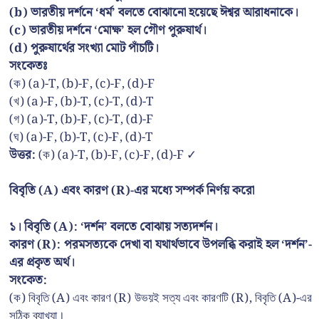
(b) ভারতীয় দর্শনে ‘ধর্ম’ বলতে বোঝানো হয়েছে ঈশ্বর আরাধনাকে।
(c) ভারতীয় দর্শনে ‘মোক্ষ’ হল গৌণ পুরুষার্থ।
(d) পুরুষার্থের সংখ্যা মোট পাঁচটি।
সংকেতঃ
(ক) (a)-T, (b)-F, (c)-F, (d)-F
(খ) (a)-F, (b)-T, (c)-T, (d)-T
(গ) (a)-T, (b)-F, (c)-T, (d)-F
(ঘ) (a)-F, (b)-T, (c)-F, (d)-T
উত্তর:
(ক) (a)-T, (b)-F, (c)-F, (d)-F ✓
বিবৃতি (A) এবং কারণ (R)-এর মধ্যে সম্পর্ক নির্ণয় করো
১। বিবৃতি (A): ‘দর্শন’ বলতে বোঝায় সত্যদর্শন।
কারণ (R): পরমসত্যকে দেখা বা যথার্থভাবে উপলব্ধি করাই হল ‘দর্শন’-
এর প্রকৃত অর্থ।
সংকেত:
(ক) বিবৃতি (A) এবং কারণ (R) উভয়ই সত্য এবং কারণটি (R), বিবৃতি (A)-এর
সঠিক ব্যাখ্যা।