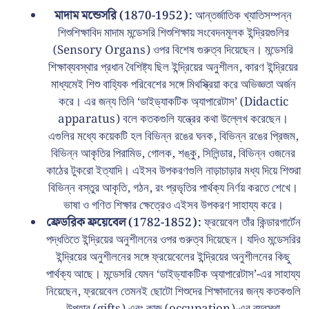
মাদাম মন্ডেসরি (1870-1952):
আন্তর্জাতিক খ্যাতিসম্পন্ন
শিশুশিক্ষাবিদ মাদাম মন্ডেসরি শিশুশিক্ষায় সংবেদনমূলক ইন্দ্রিয়গুলির
(Sensory Organs) ওপর বিশেষ গুরুত্ব দিয়েছেন। মন্ডেসরি
শিক্ষাব্যবস্থার প্রধান বৈশিষ্ট্য ছিল ইন্দ্রিয়ের অনুশীলন, কারণ ইন্দ্রিয়ের
মাধ্যমেই শিশু বাহ্যিক পরিবেশের সঙ্গে মিথস্ক্রিয়া করে অভিজ্ঞতা অর্জন
করে। এর জন্য তিনি ‘ডাইড্যাকটিক অ্যাপারেটাস’ (Didactic
apparatus) বলে কতকগুলি যন্ত্রের কথা উল্লেখ করেছেন।
এগুলির মধ্যে কয়েকটি হল বিভিন্ন রঙের ঘনক, বিভিন্ন রঙের প্রিজম,
বিভিন্ন আকৃতির পিরামিড, গোলক, শঙ্কু, সিলিন্ডার, বিভিন্ন ওজনের
কাঠের টুকরো ইত্যাদি। এইসব উপকরণগুলি নাড়াচাড়ার মধ্য দিয়ে শিশুরা
বিভিন্ন বস্তুর আকৃতি, গঠন, রং প্রভৃতির পার্থক্য নির্ণয় করতে শেখে।
ভাষা ও গণিত শিক্ষার ক্ষেত্রেও এইসব উপকরণ সাহায্য করে।
ফ্রেডরিক ফ্রয়েবেল (1782-1852):
ফ্রয়েবেল তাঁর কিন্ডারগার্টেন
পদ্ধতিতে ইন্দ্রিয়ের অনুশীলনের ওপর গুরুত্ব দিয়েছেন। যদিও মন্ডেসরির
ইন্দ্রিয়ের অনুশীলনের সঙ্গে ফ্রয়েবেলের ইন্দ্রিয়ের অনুশীলনের কিছু
পার্থক্য আছে। মন্ডেসরি যেমন ‘ডাইড্যাকটিক অ্যাপারেটাস’-এর সাহায্য
নিয়েছেন, ফ্রয়েবেল তেমনই ছোটো শিশুদের শিক্ষাদানের জন্য কতকগুলি
উপহার (gifts) এবং কাজ (occupation)-এর ব্যবস্থা