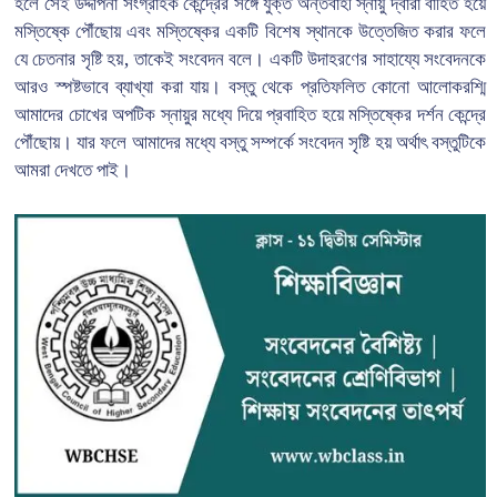
হলে সেই উদ্দীপনা সংগ্রাহক কেন্দ্রের সঙ্গে যুক্ত অন্তর্বাহী স্নায়ু দ্বারা বাহিত হয়ে
মস্তিষ্কে পৌঁছোয় এবং মস্তিষ্কের একটি বিশেষ স্থানকে উত্তেজিত করার ফলে
যে চেতনার সৃষ্টি হয়, তাকেই সংবেদন বলে। একটি উদাহরণের সাহায্যে সংবেদনকে
আরও স্পষ্টভাবে ব্যাখ্যা করা যায়। বস্তু থেকে প্রতিফলিত কোনো আলোকরশ্মি
আমাদের চোখের অপটিক স্নায়ুর মধ্যে দিয়ে প্রবাহিত হয়ে মস্তিষ্কের দর্শন কেন্দ্রে
পৌঁছোয়। যার ফলে আমাদের মধ্যে বস্তু সম্পর্কে সংবেদন সৃষ্টি হয় অর্থাৎ বস্তুটিকে
আমরা দেখতে পাই।