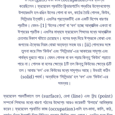
করেছিলেন। ফ্রয়েবেল প্রবর্তিত কিন্ডারগার্টেন পদ্ধতির উল্লেখযোগ্য
উপহারগুলি হল-রঙিন উলের গোলা বা বল, কাঠের তৈরি গোলক, কিউব,
সিলিন্ডার ইত্যাদি। এগুলির প্রত্যেকটিই এক একটি বিশেষ ধারণার
প্রতীক। যেমন- [1] ‘উলের গোলা’ বা ‘বল’ হচ্ছে আধ্যাত্মিক একতা বা
ঈশ্বরের প্রতীক। এগুলির মাধ্যমে ফ্রয়েবেল শিশুদের মধ্যে আধ্যাত্মিক
চেতনার বিকাশ ঘটাতে চেয়েছেন। বলের মধ্য দিয়ে ঈশ্বরকে বোঝা এবং
জগতের ঐক্যের নিয়ম বোঝা অত্যন্ত সহজ হয়। [ii] গোলকের সঙ্গে
তুলনা করে শিশু ‘কিউব’ এবং ‘সিলিন্ডার’-এর আকারের সাদৃশ্য এবং
পার্থক্য বুঝতে পারে। যেমন গোলক বা বল গড়ায় কিন্তু ‘কিউব’ গড়াতে
পারে না। গোলক বা বলের ক্ষেত্রে 1টি তল কিন্তু কিউবের ক্ষেত্রে 6টি
তল। আবার ‘বল’ এবং কিউবের মধ্যে সাদৃশ্যও আছে। উভয়ই কঠিন
(solid) পদার্থ। অন্যদিকে ‘সিলিন্ডার’ হল ‘বল’ এবং ‘কিউব’-এর
সমন্বয়।
ফ্রয়েবেল পরবর্তীকালে তল (surface), রেখা (line) এবং বিন্দু (point)
সম্পর্কে শিশুদের মধ্যে ধারণা গঠনের উদ্দেশ্যে আরও কয়েকটি ‘উপহার’ আবিষ্কার
করেন। ফ্রয়েবেল প্রবর্তিত কাজ (occupation)-গুলি হল-কাদা, কালি, কাঠ,