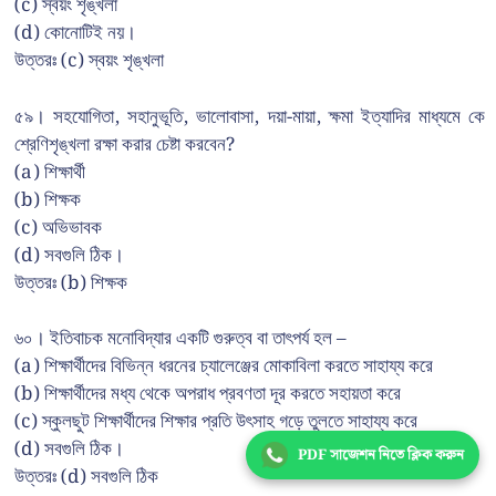
(c) স্বয়ং শৃঙ্খলা
(d) কোনোটিই নয়।
উত্তরঃ (c) স্বয়ং শৃঙ্খলা
৫৯। সহযোগিতা, সহানুভূতি, ভালোবাসা, দয়া-মায়া, ক্ষমা ইত্যাদির মাধ্যমে কে
শ্রেণিশৃঙ্খলা রক্ষা করার চেষ্টা করবেন?
(a) শিক্ষার্থী
(b) শিক্ষক
(c) অভিভাবক
(d) সবগুলি ঠিক।
উত্তরঃ (b) শিক্ষক
৬০। ইতিবাচক মনোবিদ্যার একটি গুরুত্ব বা তাৎপর্য হল –
(a) শিক্ষার্থীদের বিভিন্ন ধরনের চ্যালেঞ্জের মোকাবিলা করতে সাহায্য করে
(b) শিক্ষার্থীদের মধ্য থেকে অপরাধ প্রবণতা দূর করতে সহায়তা করে
(c) স্কুলছুট শিক্ষার্থীদের শিক্ষার প্রতি উৎসাহ গড়ে তুলতে সাহায্য করে
(d) সবগুলি ঠিক।
PDF সাজেশন নিতে ক্লিক করুন
উত্তরঃ (d) সবগুলি ঠিক