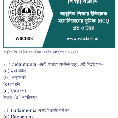
আধুনিক শিক্ষায় ইতিবাচক মনোবিজ্ঞানের ভূমিকা MCQ প্রশ্ন ও উত্তর
১। ‘Eudaimonia’ একটি পাশ্চাত্য দার্শনিক তত্ত্ব, যেটি দিয়েছিলেন-
(a) অ্যারিস্টট্ল
(b) পেস্তালৎসি
(c) প্লেটো
(d) ফ্রয়েবেল।
উত্তরঃ (a) অ্যারিস্টট্ল
২। ‘Eudaimonia’-কথার ইংরেজি অর্থ হল –
(a) Happening