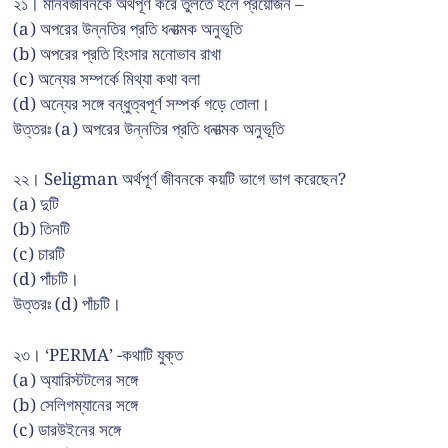
২১। মানবজীবনকে অর্থপূর্ণ করে তুলতে হলে প্রয়োজন –
(a) অপরের উন্নতির প্রতি ধনাত্মক অনুভূতি
(b) অপরের প্রতি হিংসার মনোভাব রাখা
(c) অন্যের সম্পর্কে মিথ্যা কথা বলা
(d) অন্যের সঙ্গে বন্ধুত্বপূর্ণ সম্পর্ক গড়ে তোলা।
উত্তরঃ (a) অপরের উন্নতির প্রতি ধনাত্মক অনুভূতি
২২। Seligman অর্থপূর্ণ জীবনকে কয়টি ভাগে ভাগ করেছেন?
(a) দুটি
(b) তিনটি
(c) চারটি
(d) পাঁচটি।
উত্তরঃ (d) পাঁচটি।
২৩। ‘PERMA’ -কথাটি যুক্ত
(a) অ্যারিস্টটলের সঙ্গে
(b) সেলিগম্যানের সঙ্গে
(c) ডারউইনের সঙ্গে