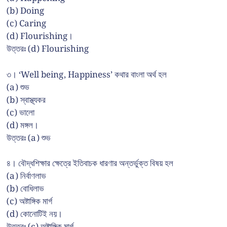
(b) Doing
(c) Caring
(d) Flourishing।
উত্তরঃ (d) Flourishing
৩। ‘Well being, Happiness’ কথার বাংলা অর্থ হল
(a) শুভ
(b) স্বাস্থ্যকর
(c) ভালো
(d) মঙ্গল।
উত্তরঃ (a) শুভ
৪। বৌদ্ধশিক্ষার ক্ষেত্রে ইতিবাচক ধারণার অন্তর্ভুক্ত বিষয় হল
(a) নির্বাণলাভ
(b) বোধিলাভ
(c) অষ্টাঙ্গিক মার্গ
(d) কোনোটিই নয়।