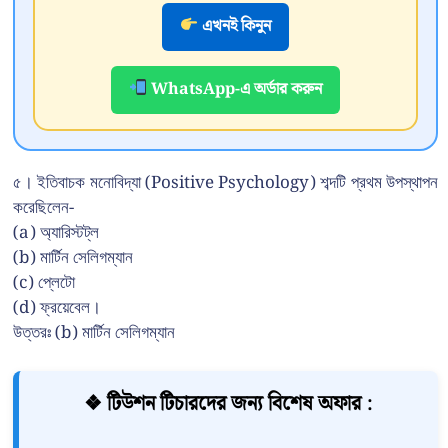
এখনই কিনুন
WhatsApp-এ অর্ডার করুন
৫। ইতিবাচক মনোবিদ্যা (Positive Psychology) শব্দটি প্রথম উপস্থাপন
করেছিলেন-
(a) অ্যারিস্টট্ল
(b) মার্টিন সেলিগম্যান
(c) প্লেটো
(d) ফ্রয়েবেল।
উত্তরঃ (b) মার্টিন সেলিগম্যান
❖ টিউশন টিচারদের জন্য বিশেষ অফার :