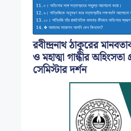
৮। অহিংসার সঙ্গে সত্যাগ্রহের সম্বন্দ্ব আলোচনা করো।
৯। গান্ধিজিকে অনুসরণ করে সত্যাগ্রহীর লক্ষণগুলি আলোচন
১০। গান্ধিজি তাঁর রাজনৈতিক ভাবনায় কীভাবে অহিংসার স্বরূপ 
❖ আমাদের সাজেশন আপনি কেন কিনবেন?
রবীন্দ্রনাথ ঠাকুরের মানবতা
ও মহাত্মা গান্ধীর অহিংসতা প্র
সেমিস্টার দর্শন