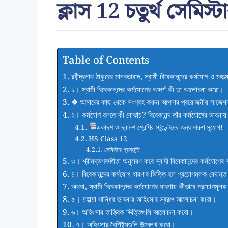
ক্লাস 12 চতুর্থ সেমিস্ট
Table of Contents
রবীন্দ্রনাথ ঠাকুরের মানবতাবাদ, স্বামী বিবেকানন্দের কর্মযোগ ও মহা
১। স্বামী বিবেকানন্দের কর্মযোগের আদর্শ কী তা আলোচনা করো।
❖ আমাদের কাছ থেকে সংগ্রহ করুন আপনার প্রয়োজনীয় সাজেশ
২। কর্মযোগ বলতে কী বোঝায়? বিবেকানন্দ তাঁর কর্মযোগের ভাবনায় ন
একাদশ ও দ্বাদশ শ্রেণির স্টুডেন্টদের জন্য দারুণ সুযোগ!
HS Class 12
সেমিস্টার প্রস্তুতি
৩। শ্রীমদ্ভগবদ্গীতা অনুসরণ করে স্বাদী বিবেকানন্দের কর্মযো
৪। বিবেকানন্দের কর্মযোগ ধারণার ভিত্তি হল প্রয়োগমূলক বেদান্ত
অথবা, স্বামী বিবেকানন্দের কর্মযোগের ধারণায় কীভাবে প্রয়োগমূল
৫। মহাত্মা গান্ধির ভাবনায় অহিংসার স্বরূপ আলোচনা করো।
৬। অহিংসার তাত্ত্বিক ভিত্তিগুলি আলোচনা করো।
৭। অহিংসার বৈশিষ্ট্যগুলি উল্লেখ করো।