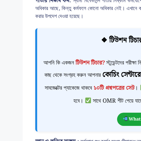
গীতার নিষ্কাম কর্ম:
স্বামী বিবেকানন্দ গীতায় নিষ্কাম কর্মযো
অধিকার আছে, কিন্তু কর্মফলে কোনো অধিকার নেই। এখানে কর্ম
করার উপদেশ দেওয়া হয়েছে।
❖ টিউশন টিচার
আপনি কি একজন
টিউশন টিচার?
স্টুডেন্টদের পরীক্ষ
কোচিং সেন্টারে
কাছ থেকে সংগ্রহ করুন আপনার
সাবজেক্টের প্যাকেজে থাকবে
১০টি প্রশ্নপত্রের সেট
।
হবে।
সাথে OMR শীট পেয়ে যাচ্
Whats