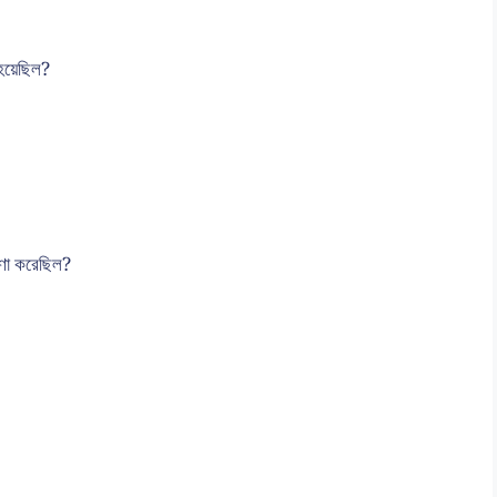
ত হয়েছিল?
োষণা করেছিল?