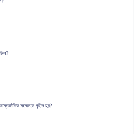
িল?
েছিল?
্ আন্তর্জাতিক সম্মেলনে গৃহীত হয়?