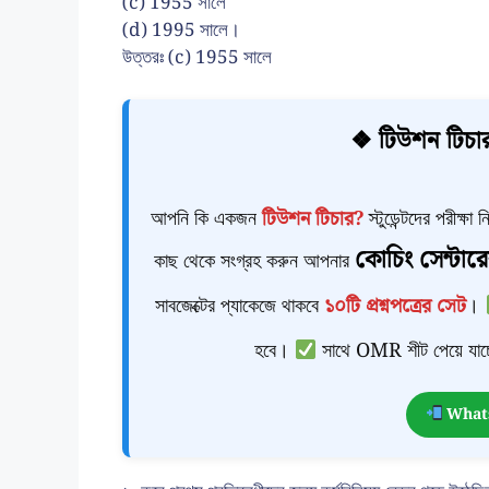
(c) 1955 সালে
(d) 1995 সালে।
উত্তরঃ (c) 1955 সালে
❖ টিউশন টিচার
আপনি কি একজন
টিউশন টিচার?
স্টুডেন্টদের পরীক্ষ
কোচিং সেন্টারে
কাছ থেকে সংগ্রহ করুন আপনার
সাবজেক্টের প্যাকেজে থাকবে
১০টি প্রশ্নপত্রের সেট
।
হবে।
সাথে OMR শীট পেয়ে যাচ্
Whats