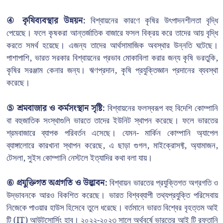
④ কৃষিব্যবস্থার উন্নয়ন:
বিশ্বায়নের কারণে কৃষির উৎপাদনশীলতা বৃদ্ধি
পেয়েছে। ফলে কৃষকরা আন্তর্জাতিক বাজারে ফসল বিক্রয় করে তাদের আয় বৃদ্ধি
করতে সমর্থ হয়েছে। এজন্য তাদের আর্থসামাজিক অবস্থার উন্নতি ঘটেছে।
পাশাপাশি, ভারত সরকার বিশ্বায়নের প্রভাব মোকাবিলা করার জন্য কৃষি ভরতুকি,
কৃষির সরঞ্জাম কেনার জন্য। ঋণপ্রদান, কৃষি প্রযুক্তিজ্ঞান প্রদানের ব্যবস্থা
করেছে।
⑤ শ্রমবাজার ও কর্মসংস্থান সৃষ্টি:
বিশ্বায়নের ফলস্বরূপ বহু বিদেশি কোম্পানি
বা বহুজাতিক সংস্থাগুলি ভারতে তাদের ইউনিট স্থাপন করেছে। ফলে ভারতের
শ্রমবাজারে ব্যাপক পরিবর্তন এসেছে। যেমন- মার্কিন কোম্পানি অ্যাপেল
ব্যাঙ্গালোরে কারখানা স্থাপন করেছে, এ ছাড়া গুগল, মাইক্রোসফ্ট, অ্যামাজন,
টেসলা, সুইস কোম্পানি নেস্টলে ইত্যাদির কথা বলা যায়।
⑥ প্রযুক্তিগত অগ্রগতি ও উদ্ভাবন:
বিশ্বায়ন ভারতের প্রযুক্তিগত অগ্রগতি ও
উদ্ভাবনকে আরও বিকশিত করেছে। ভারত বিশ্বব্যাপী তথ্যপ্রযুক্তি পরিসেবায়
নিজেকে পাওয়ার হাউস হিসেবে তুলে ধরেছে। বর্তমানে ভারত বিশ্বের বৃহত্তম আই
টি (IT) আউটসোর্সিং হাব। ২০২২-২০২৩ সালে অর্থবর্ষে ভারতের আই টি রফতানি