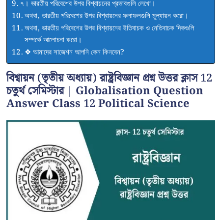
৭। ভারতীয় পরিবেশের উপর বিশ্বায়নের প্রভাবগুলি লেখো।
অথবা, ভারতীয় পরিবেশের উপর বিশ্বায়নের ফলাফলগুলি মূল্যায়ন করো।
অথবা, ভারতীয় পরিবেশের উপর বিশ্বায়নের ইতিবাচক ও নেতিবাচক দিকগুলি
সম্পর্কে আলোচনা করো।
❖ আমাদের সাজেশন আপনি কেন কিনবেন?
বিশ্বায়ন (তৃতীয় অধ্যায়) রাষ্ট্রবিজ্ঞান প্রশ্ন উত্তর ক্লাস 12
চতুর্থ সেমিস্টার | Globalisation Question
Answer Class 12 Political Science