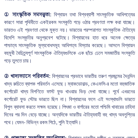
① সাংস্কৃতিক সমসত্ত্বতা:
বিশ্বায়ন তথা বিশ্বব্যাপী সাংস্কৃতিক আধিপত্যের
কারণে সারা পৃথিবীতে একইরকম সংস্কৃতি গড়ে ওঠার প্রবণতা লক্ষ করা যাচ্ছে।
ভারতও এই প্রবণতা থেকে মুক্ত নয়। ভারতের পরম্পরাগত সাংস্কৃতিক ঐতিহ্যে
বিদেশি সংস্কৃতির অনুপ্রবেশ ঘটেছে। বিশ্বায়নের হাত ধরে অনেক ক্ষেত্রে
পাশ্চাত্য সাংস্কৃতিক মূল্যবোধসমূহ আধিপত্য বিস্তার করেছে। আসলে বিশ্বায়ন
বহুমুখী বৈচিত্র্যপূর্ণ সাংস্কৃতিক ঐতিহ্যগুলিকে এক ছাঁচে ঢেলে সমজাতীয় সংস্কৃতি
গড়ে তুলতে চায়।
② খাদ্যভ্যাসে পরিবর্তন:
বিশ্বায়নের প্রভাবে ভারতীয় তরুণ প্রজন্মের দৈনন্দিন
খাদ্য রুচিতে ব্যাপক পরিবর্তন এসেছে। ম্যাকডোনাল্ড, কেএফসি-র মতো বহুজাতিক
কর্পোরেট খাদ্য বিপণিতে ফাস্ট ফুড খাওয়ার ভিড় দেখা যাচ্ছে। পূর্বে এধরনের
কর্পোরেট ফুড স্টোর ভারতে ছিল না। বিশ্বায়নের ফলে এই সংস্থাগুলি ভারতে
বিপুল ব্যাবসা করতে সক্ষম হয়েছে। পিৎজা ও বার্গারের মতো পশ্চিমি খাবারের চাহিদা
দিনের পর দিন বেড়ে যাচ্ছে। অন্যদিকে ভারতীয় ঐতিহ্যবাহী বহু খাদ্য অবলুপ্তির
পথে। যেমন- বিভিন্ন রকম পিঠে, পুলি ইত্যাদি।