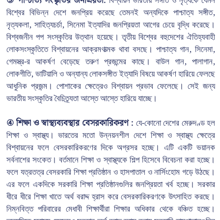
③ পাশ্চাত্য সংস্কৃতির জনপ্রিয়তা:
বিশ্বায়ন ভারতীয় সঙ্গীত ও নৃত্যকে যেমন
বিশ্বের বিভিন্ন দেশে জনপ্রিয় করেছে তেমনই অন্যদিকে পাশ্চাত্য সঙ্গীত,
নৃত্যকলা, সাহিত্যচর্চা, সিনেমা ইত্যাদির জনপ্রিয়তা আগের চেয়ে বৃদ্ধি করেছে।
বিশ্বজনীন পপ সংস্কৃতির উত্থান হয়েছে। তৃতীয় বিশ্বের বহুদেশের ঐতিহ্যবাহী
লোকসংস্কৃতিতে বিশ্বায়নের আক্রমণাত্মক থাবা বসছে। পাশ্চাত্য গান, সিনেমা,
গেমস্ত্র-র আকর্ষণ বেড়েছে তরুণ প্রজন্মের কাছে। বাউল গান, পালাগান,
লোকগীতি, ভাটিয়ালি ও অন্যান্য লোকসঙ্গীত ইত্যাদি বিষয়ে আকর্ষণ হারিয়ে ফেলছে
আধুনিক প্রজন্ম। পোশাকের ক্ষেত্রেও বিশ্বায়ন প্রভাব ফেলেছে। সেই জন্য
ভারতীয় সংস্কৃতির বৈচিত্র্যতা আস্তে আস্তে হারিয়ে যাচ্ছে।
④ শিক্ষা ও স্বাস্থ্যব্যবস্থার বেসরকারিকরণ :
যে-কোনো দেশের মেরুদণ্ড হল
শিক্ষা ও স্বাস্থ্য। ভারতের মতো উন্নয়নশীল দেশে শিক্ষা ও স্বাস্থ্য ক্ষেত্রে
বিশ্বায়নের ফলে বেসরকারিকরণের দিকে অগ্রসর হচ্ছে। এটি একটি ভয়ানক
সর্বনাশের সংকেত। বর্তমানে শিক্ষা ও স্বাস্থ্যকে শিল্প হিসেবে বিবেচনা করা হচ্ছে।
ফলে যত্রতত্র বেসরকারি শিক্ষা প্রতিষ্ঠান ও হাসপাতাল ও নার্সিংহোম গড়ে উঠছে।
এর ফলে একদিকে সরকারি শিক্ষা প্রতিষ্ঠানগুলির জনপ্রিয়তা খর্ব হচ্ছে। সরকার
ধীরে ধীরে শিক্ষা খাতে অর্থ বরাদ্দ হ্রাস করে বেসরকারিকরণকে উৎসাহিত করছে।
নিম্নবিত্ত পরিবারের মেধাবী শিক্ষার্থীরা শিক্ষার অধিকার থেকে বঞ্চিত হচ্ছে।