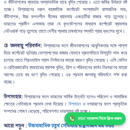
ও কীটনাশকের ব্যবহার অস্বাভাবিক হারে বৃদ্ধি পেয়েছে। এতে জমির উর্বরতা নষ্ট
হচ্ছে। বিশ্বায়নের দরুন বহুজাতিক কর্পোরেট সংস্থাগুলি রাসায়নিক সার,
কীটনাশক, উচ্চ ফলনশীল বীজের ব্যাবসায় একচেটিয়া বাজার গড়ে তুলেছে।
ভারতের গ্রামীণ এলাকায় তারা যে কৃৎকৌশলের মাধ্যমে কর্পোরেট ব্যাবসার
নেটওয়ার্ক গড়ে তুলেছে তাতে দেশীয় প্রথায় চাষবাসের পদ্ধতি প্রায় ধ্বংসের মুখে।
③ জলবায়ু পরিবর্তন:
বিশ্বায়নের ফলে জীবনযাপনের আধুনিকতার সঙ্গে পাল্লা
দিয়ে কর্পোরেট দুনিয়ার ভোগ্যপণ্যের বাজার যেভাবে দ্রুতগতিতে বিস্তৃতি লাভ করে
চলেছে তাতে গ্রিনহাউস গ্যাস নির্গমনের মাত্রা বহুগুণ বৃদ্ধি পেয়েছে। এসি মেশিন
ও রেফ্রিজারেটর ব্যবহারের ব্যাপক বৃদ্ধি, শিল্প ও পরিবহনের কার্বন নিঃসরণের মাত্রা
আগের চেয়ে বহু গুণে বৃদ্ধি পেয়েছে। এর প্রভাব জলবায়ু পরিবর্তনে লক্ষ করা
যাচ্ছে।
উপসংহার:
বিশ্বায়নের ফলে ভারতের সার্বিক উন্নতি হলেও পরিবেশ ও সামাজিক
ক্ষেত্রে নেতিবাচক প্রভাব দেখা দিয়েছে।
বিশ্বায়ন
ও নগরায়ণের ফলে প্রাকৃতিক
সম্পদের শোষণ বেড়েছে, পরিবেশগত ভারসাম্য নষ্ট হচ্ছে।
PDF সাজেশন নিতে ক্লিক করুন
আরো পড়ুন :
উচ্চমাধ্যমিক চতুর্থ সেমিস্টার রাষ্ট্রবিজ্ঞান প্রশ্ন উত্তর