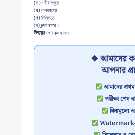
(ক) শ্রীরামপুরে
(খ) কলকাতায়
(গ) দিল্লিতে
(ঘ) চন্দননগরে।
উত্তরঃ
(খ) কলকাতায়
❖ আমাদের কা
আপনার প্
আমাদের প্রথম 
পরীক্ষা শেষ না
বিনামূল্যে 
Watermark-মুক্