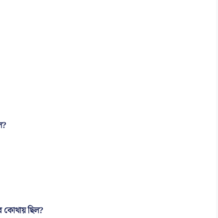
িল?
্দর কোথায় ছিল?