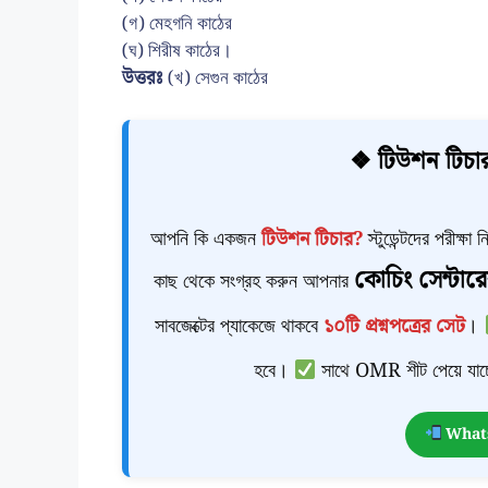
(গ) মেহগনি কাঠের
(ঘ) শিরীষ কাঠের।
উত্তরঃ
(খ) সেগুন কাঠের
❖ টিউশন টিচার
আপনি কি একজন
টিউশন টিচার?
স্টুডেন্টদের পরীক্ষ
কোচিং সেন্টারে
কাছ থেকে সংগ্রহ করুন আপনার
সাবজেক্টের প্যাকেজে থাকবে
১০টি প্রশ্নপত্রের সেট
।
হবে।
সাথে OMR শীট পেয়ে যাচ্
Whats