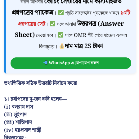
কোচিং সেন্টারের নামে কাস্টমাইজড
করুন আপনার
প্রশ্নপত্রের প্যাকেজ
।
প্রতি সাবজেক্টের প্যাকেজে থাকবে
১০টি
উত্তরপত্র (Answer
প্রশ্নপত্রের সেট
।
সঙ্গে আলাদা
Sheet)
দেওয়া হবে।
সাথে OMR শীট পেয়ে যাচ্ছেন একদম
দাম মাত্র 25 টাকা
বিনামূল্যে।
WhatsApp-এ যোগাযোগ করুন
তথ্যভিত্তিক সঠিক উত্তরটি নির্বাচন করো
১। চর্যাপদের দু-জন কবি হলেন—
(i) বলরাম দাস
(ii) লুইপাদ
(iii) শান্তিপাদ
(iv) হরপ্রসাদ শাস্ত্রী
বিকল্পসমূহ :