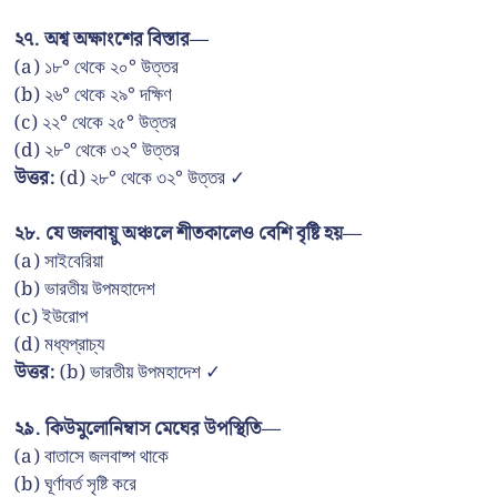
২৭. অশ্ব অক্ষাংশের বিস্তার—
(a) ১৮° থেকে ২০° উত্তর
(b) ২৬° থেকে ২৯° দক্ষিণ
(c) ২২° থেকে ২৫° উত্তর
(d) ২৮° থেকে ৩২° উত্তর
উত্তর:
(d) ২৮° থেকে ৩২° উত্তর ✓
২৮. যে জলবায়ু অঞ্চলে শীতকালেও বেশি বৃষ্টি হয়—
(a) সাইবেরিয়া
(b) ভারতীয় উপমহাদেশ
(c) ইউরোপ
(d) মধ্যপ্রাচ্য
উত্তর:
(b) ভারতীয় উপমহাদেশ ✓
২৯. কিউমুলোনিম্বাস মেঘের উপস্থিতি—
(a) বাতাসে জলবাষ্প থাকে
(b) ঘূর্ণাবর্ত সৃষ্টি করে