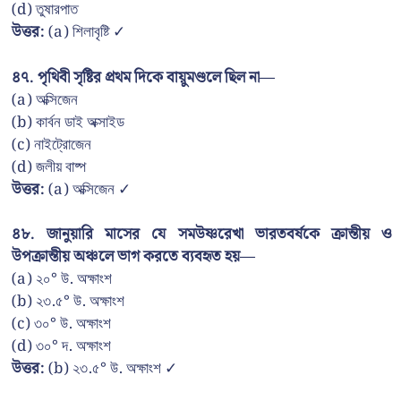
(d) তুষারপাত
উত্তর:
(a) শিলাবৃষ্টি ✓
৪৭. পৃথিবী সৃষ্টির প্রথম দিকে বায়ুমণ্ডলে ছিল না—
(a) অক্সিজেন
(b) কার্বন ডাই অক্সাইড
(c) নাইট্রোজেন
(d) জলীয় বাষ্প
উত্তর:
(a) অক্সিজেন ✓
৪৮. জানুয়ারি মাসের যে সমউষ্ণরেখা ভারতবর্ষকে ক্রান্তীয় ও
উপক্রান্তীয় অঞ্চলে ভাগ করতে ব্যবহৃত হয়—
(a) ২০° উ. অক্ষাংশ
(b) ২৩.৫° উ. অক্ষাংশ
(c) ৩০° উ. অক্ষাংশ
(d) ৩০° দ. অক্ষাংশ
উত্তর:
(b) ২৩.৫° উ. অক্ষাংশ ✓