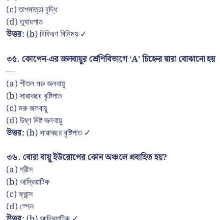
(c) তাপমাত্রা বৃদ্ধি
(d) তুষারপাত
উত্তর:
(b) বিকিরণ বিনিময় ✓
৩৫. কোপেন-এর জলবায়ুর শ্রেণিবিভাগে ‘A’ চিহ্নের দ্বারা বোঝানো হয়
—
(a) শীতল মরু জলবায়ু
(b) সারাবছর বৃষ্টিপাত
(c) মরু জলবায়ু
(d) উষ্ণ মিষ্ট জলবায়ু
উত্তর:
(b) সারাবছর বৃষ্টিপাত ✓
৩৬. বোরা বায়ু ইউরোপের কোন অঞ্চলে প্রবাহিত হয়?
(a) গ্রীস
(b) আদ্রিয়াটিক
(c) ফ্রান্স
(d) স্পেন
উত্তর:
(b) আদ্রিয়াটিক ✓