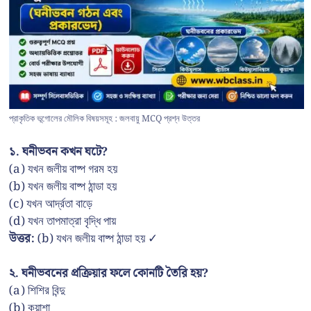
প্রাকৃতিক ভূগোলের মৌলিক বিষয়সমূহ : জলবায়ু MCQ প্রশ্ন উত্তর
১. ঘনীভবন কখন ঘটে?
(a) যখন জলীয় বাষ্প গরম হয়
(b) যখন জলীয় বাষ্প ঠান্ডা হয়
(c) যখন আর্দ্রতা বাড়ে
(d) যখন তাপমাত্রা বৃদ্ধি পায়
উত্তর:
(b) যখন জলীয় বাষ্প ঠান্ডা হয় ✓
২. ঘনীভবনের প্রক্রিয়ার ফলে কোনটি তৈরি হয়?
(a) শিশির বিন্দু
(b) কুয়াশা