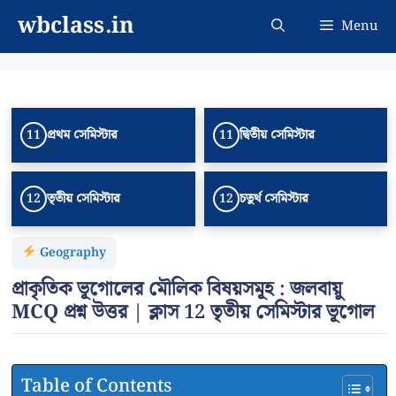
Skip
wbclass.in
Menu
to
content
প্রথম সেমিস্টার
দ্বিতীয় সেমিস্টার
11
11
তৃতীয় সেমিস্টার
চতুর্থ সেমিস্টার
12
12
Geography
প্রাকৃতিক ভূগোলের মৌলিক বিষয়সমূহ : জলবায়ু
MCQ প্রশ্ন উত্তর | ক্লাস 12 তৃতীয় সেমিস্টার ভূগোল
Table of Contents