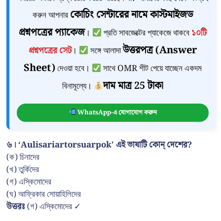
কোচিং সেন্টারের নামে কাস্টমাইজড
করুন আপনার
প্রশ্নপত্রের প্যাকেজ
।
প্রতি সাবজেক্টের প্যাকেজে থাকবে
১০টি
উত্তরপত্র (Answer
প্রশ্নপত্রের সেট
।
সঙ্গে আলাদা
Sheet)
দেওয়া হবে।
সাথে OMR শীট পেয়ে যাচ্ছেন একদম
দাম মাত্র 25 টাকা
বিনামূল্যে।
WhatsApp-এ যোগাযোগ করুন
৬। ‘Aulisariartorsuarpok’ এই ভাষাটি কোন্ দেশের?
(ক) চিনাদের
(খ) তুর্কিদের
(গ) এস্কিমোদের
(ঘ) আফ্রিকার সোয়াহিলিদের
উত্তরঃ
(গ) এস্কিমোদের ✓