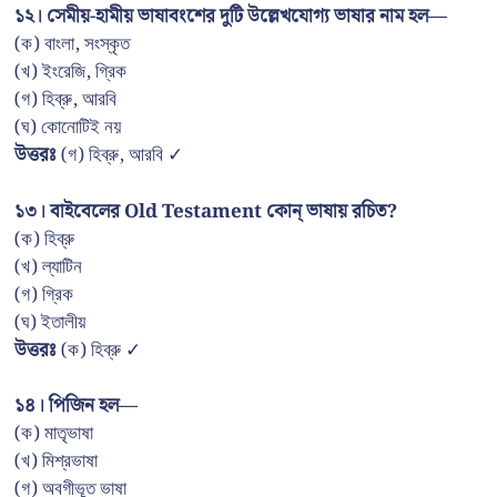
১২। সেমীয়-হামীয় ভাষাবংশের দুটি উল্লেখযোগ্য ভাষার নাম হল—
(ক) বাংলা, সংস্কৃত
(খ) ইংরেজি, গ্রিক
(গ) হিব্রু, আরবি
(ঘ) কোনোটিই নয়
উত্তরঃ
(গ) হিব্রু, আরবি ✓
১৩। বাইবেলের Old Testament কোন্ ভাষায় রচিত?
(ক) হিব্রু
(খ) ল্যাটিন
(গ) গ্রিক
(ঘ) ইতালীয়
উত্তরঃ
(ক) হিব্রু ✓
১৪। পিজিন হল—
(ক) মাতৃভাষা
(খ) মিশ্রভাষা
(গ) অবগীভূত ভাষা