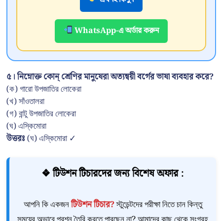
WhatsApp-এ অর্ডার করুন
৫। নিম্নোক্ত কোন্ শ্রেণির মানুষেরা অত্যন্বয়ী বর্গের ভাষা ব্যবহার করে?
(ক) গারো উপজাতির লোকেরা
(খ) সাঁওতালরা
(গ) বান্টু উপজাতির লোকেরা
(ঘ) এস্কিমোরা
উত্তরঃ
(ঘ) এস্কিমোরা ✓
❖ টিউশন টিচারদের জন্য বিশেষ অফার :
আপনি কি একজন
টিউশন টিচার?
স্টুডেন্টদের পরীক্ষা নিতে চান কিন্তু
সময়ের অভাবে প্রশ্ন তৈরি করতে পারছেন না? আমাদের কাছ থেকে সংগ্রহ