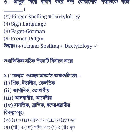
৬। আঙুল দিয়ে বানান করে শব্দ বোঝানোর পদ্ধতিকে বলে
________।
(ক) Finger Spelling বা Dactylology
(খ) Sign Language
(গ) Paget-Gorman
(ঘ) French Pidgin
উত্তরঃ
(ক) Finger Spelling বা Dactylology ✓
তথ্যভিত্তিক সঠিক উত্তরটি নির্বাচন করো
১। ‘কেন্তুম’ গুচ্ছের অন্তর্গত ভাষাগুলি হল—
(i) গ্রিক, ইতালীয়, কেলতিক
(ii) জার্মানিক, তোখারীয়
(iii) আলবানীয়, আর্মেনীয়
(iv) বালতিক, স্লাভিক, ইন্দো-ইরানীয়
বিকল্পসমূহ:
(ক) (i) ও (ii) সঠিক এবং (iii) ও (iv) ভুল
(খ) (iii) ও (iv) সঠিক এবং (i) ও (ii) ভুল