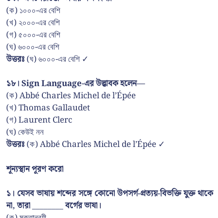
(ক) ১০০০-এর বেশি
(খ) ২০০০-এর বেশি
(গ) ৫০০০-এর বেশি
(ঘ) ৬০০০-এর বেশি
উত্তরঃ
(ঘ) ৬০০০-এর বেশি ✓
১৮। Sign Language-এর উদ্ভাবক হলেন—
(ক) Abbé Charles Michel de l’Épée
(খ) Thomas Gallaudet
(গ) Laurent Clerc
(ঘ) কেউই নন
উত্তরঃ
(ক) Abbé Charles Michel de l’Épée ✓
শূন্যস্থান পূরণ করো
১। যেসব ভাষায় শব্দের সঙ্গে কোনো উপসর্গ-প্রত্যয়-বিভক্তি যুক্ত থাকে
না, তারা ________ বর্গের ভাষা।