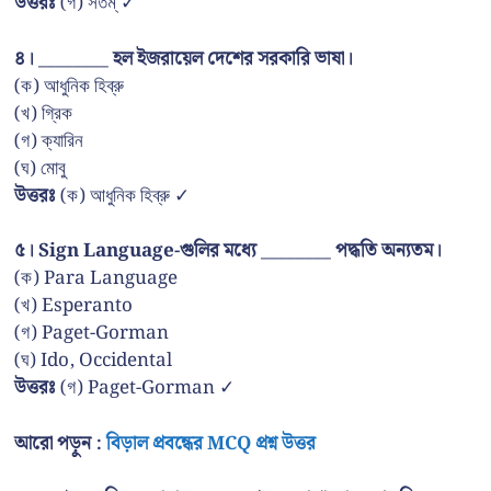
উত্তরঃ
(গ) সতম্ ✓
৪। ________ হল ইজরায়েল দেশের সরকারি ভাষা।
(ক) আধুনিক হিব্রু
(খ) গ্রিক
(গ) ক্যারিন
(ঘ) মোবু
উত্তরঃ
(ক) আধুনিক হিব্রু ✓
৫। Sign Language-গুলির মধ্যে ________ পদ্ধতি অন্যতম।
(ক) Para Language
(খ) Esperanto
(গ) Paget-Gorman
(ঘ) Ido, Occidental
উত্তরঃ
(গ) Paget-Gorman ✓
আরো পড়ুন :
বিড়াল প্রবন্ধের MCQ প্রশ্ন উত্তর