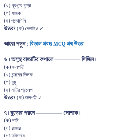
(খ) থুরথুরে বুড়ো
(গ) যাজক
(ঘ) পড়োশিনি
উত্তরঃ
(ক) পেলাইও ✓
আরো পড়ুন :
বিড়াল প্রবন্ধ MCQ প্রশ্ন উত্তর
৬। অসুস্থ বাচ্চাটির কপালে ————— দিচ্ছিল।
(ক) জলপট্টি
(খ) চন্দনের তিলক
(গ) চুমু
(ঘ) মাটির প্রলেপ
উত্তরঃ
(ক) জলপট্টি ✓
৭। বুড়োর পরনে ————— পোশাক।
(ক) দামি
(খ) রাজার
(গ) দরিদ্রের