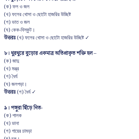
(ক) ফল ও জল
(খ) ফলের খোসা ও ছোটো হাজরির উচ্ছিষ্ট
(গ) ভাত ও জল
(ঘ) কেক-বিস্কুট।
উত্তরঃ
(খ) ফলের খোসা ও ছোটো হাজরির উচ্ছিষ্ট ✓
৮। থুরথুরে বুড়োর একমাত্র অতিপ্রাকৃত শক্তি হল –
(ক) জাদু
(খ) মন্ত্র
(গ) ধৈর্য
(ঘ) জলপড়া।
উত্তরঃ
(গ) ধৈর্য ✓
৯। পঙ্গুরা ছিঁড়ে নিত-
(ক) পালক
(খ) ডানা
(গ) গায়ের চামড়া
(ঘ) চুল।