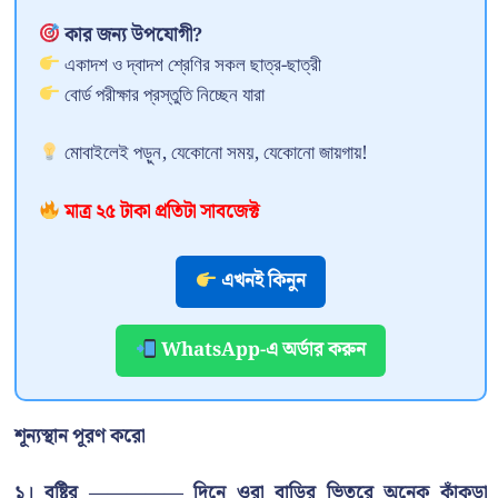
কার জন্য উপযোগী?
একাদশ ও দ্বাদশ শ্রেণির সকল ছাত্র-ছাত্রী
বোর্ড পরীক্ষার প্রস্তুতি নিচ্ছেন যারা
মোবাইলেই পড়ুন, যেকোনো সময়, যেকোনো জায়গায়!
মাত্র ২৫ টাকা প্রতিটা সাবজেক্ট
এখনই কিনুন
WhatsApp-এ অর্ডার করুন
শূন্যস্থান পূরণ করো
১। বৃষ্টির ————— দিনে ওরা বাড়ির ভিতরে অনেক কাঁকড়া