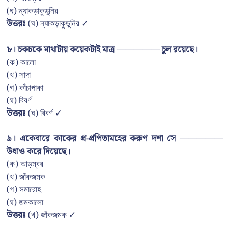
(ঘ) ন্যাকড়াকুডুনির
উত্তরঃ
(ঘ) ন্যাকড়াকুডুনির ✓
৮। চকচকে মাথাটায় কয়েকটাই মাত্র ————— চুল রয়েছে।
(ক) কালো
(খ) সাদা
(গ) কাঁচাপাকা
(ঘ) বিবর্ণ
উত্তরঃ
(ঘ) বিবর্ণ ✓
৯। একেবারে কাকের প্র-প্রপিতামহের করুণ দশা সে —————
উধাও করে দিয়েছে।
(ক) আড়ম্বর
(খ) জাঁকজমক
(গ) সমারোহ
(ঘ) জমকালো
উত্তরঃ
(খ) জাঁকজমক ✓