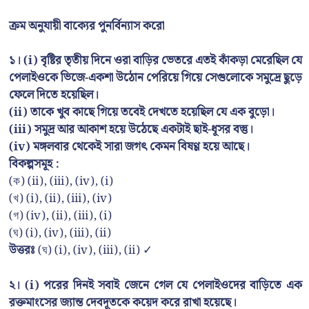
ক্রম অনুযায়ী বাক্যের পুনর্বিন্যাস করো
১। (i) বৃষ্টির তৃতীয় দিনে ওরা বাড়ির ভেতরে এতই কাঁকড়া মেরেছিল যে
পেলাইওকে ভিজে-একশা উঠোন পেরিয়ে গিয়ে সেগুলোকে সমুদ্রে ছুড়ে
ফেলে দিতে হয়েছিল।
(ii) তাকে খুব কাছে গিয়ে তবেই দেখতে হয়েছিল যে এক বুড়ো।
(iii) সমুদ্র আর আকাশ হয়ে উঠেছে একটাই ছাই-ধূসর বস্তু।
(iv) মঙ্গলবার থেকেই সারা জগৎ কেমন বিষণ্ণ হয়ে আছে।
বিকল্পসমূহ :
(ক) (ii), (iii), (iv), (i)
(খ) (i), (ii), (iii), (iv)
(গ) (iv), (ii), (iii), (i)
(ঘ) (i), (iv), (iii), (ii)
উত্তরঃ
(ঘ) (i), (iv), (iii), (ii) ✓
২। (i) পরের দিনই সবাই জেনে গেল যে পেলাইওদের বাড়িতে এক
রক্তমাংসের জ্যান্ত দেবদূতকে কয়েদ করে রাখা হয়েছে।