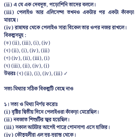
(ii) এ যে এক দেবদূত, পড়োশিনি তাদের বললে।
(iii) পেলাইও আর এলিসেন্দা তখনও একটার পর একটা কাঁকড়া
মারছে।
(iv) রান্নাঘর থেকে পেলাইও সারা বিকেল তার ওপর নজর রাখলে।
বিকল্পসমূহ :
(ক) (ii), (iii), (i), (iv)
(খ) (ii), (i), (iv), (iii)
(গ) (iv), (ii), (iii), (i)
(ঘ) (iii), (ii), (iv), (i)
উত্তরঃ
(খ) (ii), (i), (iv), (iii) ✓
সত্য-মিথ্যার সঠিক বিকল্পটি বেছে নাও
১। সত্য ও মিথ্যা নির্ণয় করোঃ
(i) বৃষ্টির দ্বিতীয় দিনে পেলাইওরা কাঁকড়া মেরেছিল।
(ii) নবজাত শিশুটির জ্বর হয়েছিল।
(iii) সকাল আটটার আগেই পাদ্রে গোনসাগা এসে হাজির।
(iv) কৌতূহলীরা এল দূর-দূরান্ত থেকে।