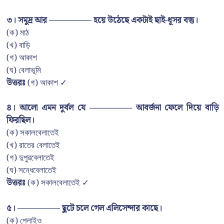
৩। সমুদ্র আর ————— হয়ে উঠেছে একটাই ছাই-ধূসর বস্তু।
(ক) মাঠ
(খ) বাড়ি
(গ) আকাশ
(ঘ) বেলাভূমি
উত্তরঃ
(গ) আকাশ ✓
৪। আলো এমন দুর্বল যে ————— আবর্জনা ফেলে দিয়ে বাড়ি
ফিরছিল।
(ক) সকালবেলাতেই
(খ) রাতের বেলাতেই
(গ) দুপুরবেলাতেই
(ঘ) সন্ধেবেলাতেই
উত্তরঃ
(ক) সকালবেলাতেই ✓
৫। ————— ছুটে চলে গেল এলিসেন্দার কাছে।
(ক) পেলাইও