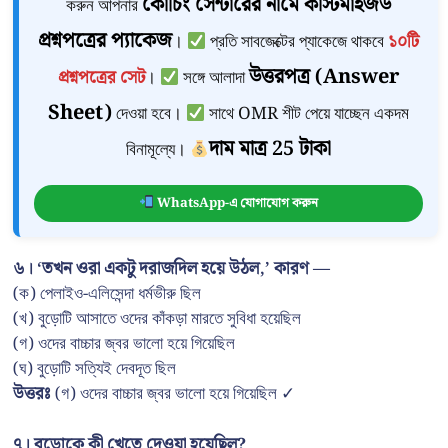
কোচিং সেন্টারের নামে কাস্টমাইজড
করুন আপনার
প্রশ্নপত্রের প্যাকেজ
।
প্রতি সাবজেক্টের প্যাকেজে থাকবে
১০টি
উত্তরপত্র (Answer
প্রশ্নপত্রের সেট
।
সঙ্গে আলাদা
Sheet)
দেওয়া হবে।
সাথে OMR শীট পেয়ে যাচ্ছেন একদম
দাম মাত্র 25 টাকা
বিনামূল্যে।
WhatsApp-এ যোগাযোগ করুন
৬। ‘তখন ওরা একটু দরাজদিল হয়ে উঠল,’ কারণ —
(ক) পেলাইও-এলিসেন্দা ধর্মভীরু ছিল
(খ) বুড়োটি আসাতে ওদের কাঁকড়া মারতে সুবিধা হয়েছিল
(গ) ওদের বাচ্চার জ্বর ভালো হয়ে গিয়েছিল
(ঘ) বুড়োটি সত্যিই দেবদূত ছিল
উত্তরঃ
(গ) ওদের বাচ্চার জ্বর ভালো হয়ে গিয়েছিল ✓
৭। বুড়োকে কী খেতে দেওয়া হয়েছিল?