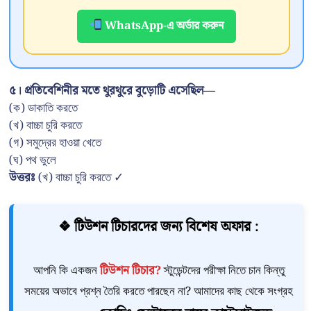
WhatsApp-এ অর্ডার করুন
৫। প্রতিবেশিনীর মতে থুরথুরে বুড়োটি এসেছিল—
(ক) ডাকাতি করতে
(খ) বাচ্চা চুরি করতে
(গ) সমুদ্রের হাওয়া খেতে
(ঘ) পথ ভুলে
উত্তরঃ
(খ) বাচ্চা চুরি করতে ✓
❖ টিউশন টিচারদের জন্য বিশেষ অফার :
আপনি কি একজন
টিউশন টিচার?
স্টুডেন্টদের পরীক্ষা নিতে চান কিন্তু
সময়ের অভাবে প্রশ্ন তৈরি করতে পারছেন না? আমাদের কাছ থেকে সংগ্রহ