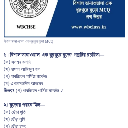
বিশাল ডানাওয়ালা এক থুরথুরে বুড়ো MCQ
১। বিশাল ডানাওয়ালা এক থুরথুরে বুড়ো’ গল্পটির রচয়িতা—
(ক) সলমন রুশদি
(খ) হাসান আজিজুল হক
(গ) গাবরিয়েল গার্সিয়া মার্কেজ
(ঘ) এখলাসউদ্দিন আহমেদ
উত্তরঃ
(গ) গাবরিয়েল গার্সিয়া মার্কেজ ✓
২। বুড়োর পরনে ছিল—
(ক) ছেঁড়া ধুতি
(খ) ছেঁড়া লুঙ্গি
(গ) ছেঁড়া চাদর