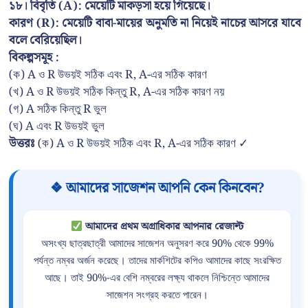
১৮। বিবৃতি (A): মেয়েটি মাকড়সা হয়ে গিয়েছে।
কারণ (R): মেয়েটি বাবা-মায়ের অনুমতি না নিয়েই নাচের আসরে যাবে
বলে বেরিয়েছিল।
বিকল্পসমূহ :
(ক) A ও R উভয়ই সঠিক এবং R, A-এর সঠিক কারণ
(খ) A ও R উভয়ই সঠিক কিন্তু R, A-এর সঠিক কারণ নয়
(গ) A সঠিক কিন্তু R ভুল
(ঘ) A এবং R উভয়ই ভুল
উত্তরঃ
(ক) A ও R উভয়ই সঠিক এবং R, A-এর সঠিক কারণ ✓
❖ আমাদের সাজেশন আপনি কেন কিনবেন?
আমাদের প্রথম অগ্রাধিকার আপনার রেজাল্ট
অসংখ্য ছাত্রছাত্রী আমাদের সাজেশন অনুসরণ করে 90% থেকে 99%
পর্যন্ত নম্বর অর্জন করেছে। তাদের মার্কশিটের কপিও আমাদের কাছে সংরক্ষিত
আছে। তাই 90%-এর বেশি নম্বরের লক্ষ্য থাকলে নিশ্চিন্তে আমাদের
সাজেশন সংগ্রহ করতে পারেন।