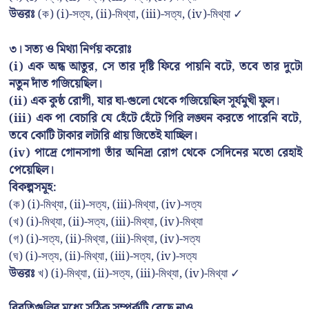
উত্তরঃ
(ক) (i)-সত্য, (ii)-মিথ্যা, (iii)-সত্য, (iv)-মিথ্যা ✓
৩। সত্য ও মিথ্যা নির্ণয় করোঃ
(i) এক অন্ধ আতুর, সে তার দৃষ্টি ফিরে পায়নি বটে, তবে তার দুটো
নতুন দাঁত গজিয়েছিল।
(ii) এক কুষ্ঠ রোগী, যার ঘা-গুলো থেকে গজিয়েছিল সূর্যমুখী ফুল।
(iii) এক পা বেচারি যে হেঁটে হেঁটে গিরি লঙ্ঘন করতে পারেনি বটে,
তবে কোটি টাকার লটারি প্রায় জিতেই যাচ্ছিল।
(iv) পাদ্রে গোনসাগা তাঁর অনিদ্রা রোগ থেকে সেদিনের মতো রেহাই
পেয়েছিল।
বিকল্পসমূহ:
(ক) (i)-মিথ্যা, (ii)-সত্য, (iii)-মিথ্যা, (iv)-সত্য
(খ) (i)-মিথ্যা, (ii)-সত্য, (iii)-মিথ্যা, (iv)-মিথ্যা
(গ) (i)-সত্য, (ii)-মিথ্যা, (iii)-মিথ্যা, (iv)-সত্য
(ঘ) (i)-সত্য, (ii)-মিথ্যা, (iii)-সত্য, (iv)-সত্য
উত্তরঃ
খ) (i)-মিথ্যা, (ii)-সত্য, (iii)-মিথ্যা, (iv)-মিথ্যা ✓
বিবৃতিগুলির মধ্যে সঠিক সম্পর্কটি বেছে নাও