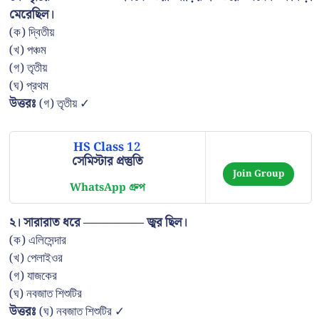
মেরেছিল।
(ক) দ্বিতীয়
(খ) পঞ্চম
(গ) তৃতীয়
(ঘ) প্রথম
উত্তরঃ
(গ) তৃতীয় ✓
HS Class 12
সেমিস্টার প্রস্তুতি
Join Group
WhatsApp গ্রুপ
২। সারারাত ধরে ————— জ্বর ছিল।
(ক) এলিসেন্দার
(খ) পেলাইওর
(গ) যাজকের
(ঘ) নবজাত শিশুটির
উত্তরঃ
(ঘ) নবজাত শিশুটির ✓