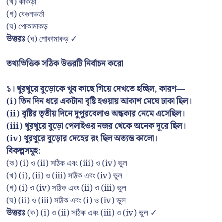
(খ) কাঁকড়া
(গ) বেগুনভর্তা
(ঘ) পোকামাকড়
উত্তরঃ
(ঘ) পোকামাকড় ✓
তথ্যভিত্তিক সঠিক উত্তরটি নির্বাচন করো
১। থুরথুরে বুড়োকে খুব কাছে গিয়ে দেখতে হচ্ছিল, কারণ—
(i) তিন দিন ধরে একটানা বৃষ্টি হওয়ায় আকাশ মেঘে ঢাকা ছিল।
(ii) বৃষ্টির তৃতীয় দিনে দুপুরবেলাও অন্ধকার নেমে এসেছিল।
(iii) থুরথুরে বুড়ো পেলাইওর নজর থেকে অনেক দূরে ছিল।
(iv) থুরথুরে বুড়োর দেহের রং ছিল অত্যন্ত কালো।
বিকল্পসমূহ:
(ক) (i) ও (ii) সঠিক এবং (iii) ও (iv) ভুল
(খ) (i), (ii) ও (iii) সঠিক এবং (iv) ভুল
(গ) (i) ও (iv) সঠিক এবং (ii) ও (iii) ভুল
(ঘ) (ii) ও (iii) সঠিক এবং (i) ও (iv) ভুল
উত্তরঃ
(ক) (i) ও (ii) সঠিক এবং (iii) ও (iv) ভুল ✓