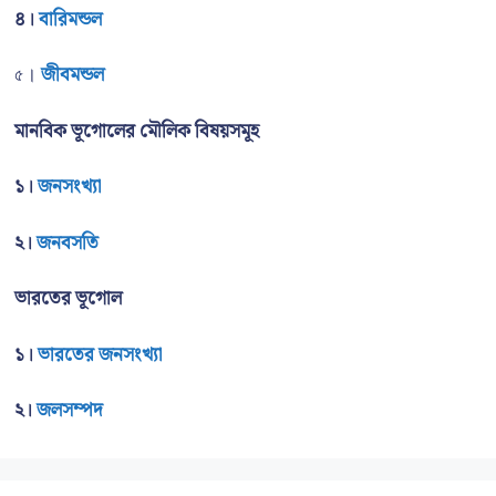
৪।
বারিমন্ডল
৫।
জীবমন্ডল
মানবিক ভূগোলের মৌলিক বিষয়সমূহ
১।
জনসংখ্যা
২।
জনবসতি
ভারতের ভূগোল
১।
ভারতের জনসংখ্যা
২।
জলসম্পদ